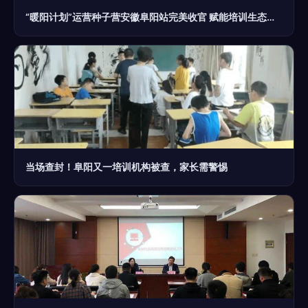
“暖阳计划”运营种子营安徽阜阳站完美收官 赋能培训生态，阜阳再启新程
当场查封！阜阳又一培训机构被查，家长需警惕