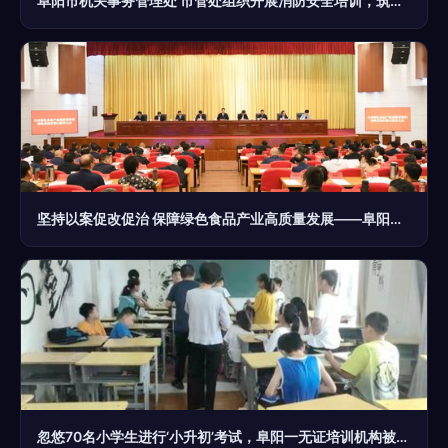
阜阳市机关事务管理处 市管处组织开展消防安全培训，筑牢安全防线
坚持以案促改促治 保障绿色食品产业高质量发展——阜阳市委书记刘玉杰专题培训班上的讲话精神
忽悠70名小学生进行‘小升初’考试，阜阳一无证培训机构被查封