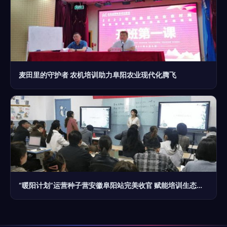
麦田里的守护者 农机培训助力阜阳农业现代化腾飞
“暖阳计划”运营种子营安徽阜阳站完美收官 赋能培训生态，阜阳再启新程